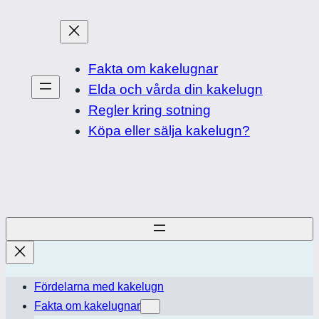
Skip
to
content
Fakta om kakelugnar
Elda och vårda din kakelugn
Regler kring sotning
Köpa eller sälja kakelugn?
Fördelarna med kakelugn
Fakta om kakelugnar