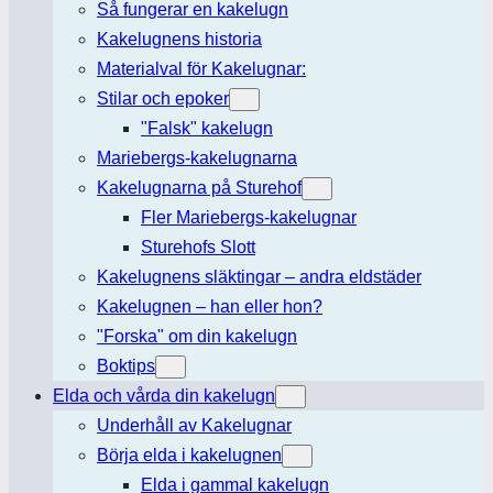
Så fungerar en kakelugn
Kakelugnens historia
Materialval för Kakelugnar:
Stilar och epoker
"Falsk" kakelugn
Mariebergs-kakelugnarna
Kakelugnarna på Sturehof
Fler Mariebergs-kakelugnar
Sturehofs Slott
Kakelugnens släktingar – andra eldstäder
Kakelugnen – han eller hon?
"Forska" om din kakelugn
Boktips
Elda och vårda din kakelugn
Underhåll av Kakelugnar
Börja elda i kakelugnen
Elda i gammal kakelugn