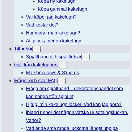
Köpa ny kakelugn
Köpa gammal kakelugn
Var köper jag kakelugn?
Vad kostar det?
Hur murar man kakelugn?
Att plocka ner en kakelugn
Tillbehör
Spjällband och spjälltofsar
Gott från kakelugnen!
Marshmallows & S'mores
Frågor och svar FAQ
Fråga om spjällband – dekorationsbandet som
kan hänga från spjället
Hjälp, min kakelugn läcker! Vad kan jag göra?
Ibland rinner det någon vätska ur sotningsluckan.
Varför?
Vad är de små runda luckorna längst upp på