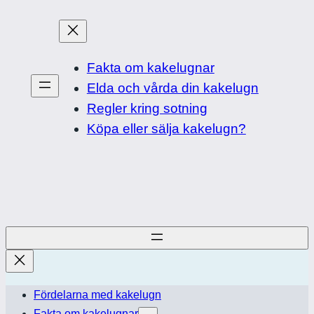
Hoppa
till
innehåll
Fakta om kakelugnar
Elda och vårda din kakelugn
Regler kring sotning
Köpa eller sälja kakelugn?
Fördelarna med kakelugn
Fakta om kakelugnar