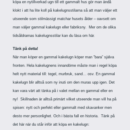
köpa en nytillverkad ugn till ett gammalt hus gör man ändå
klokt i att ha lite koll på kakelugnsstilarna så att man väljer ett
utseende som stilmässigt matchar husets ålder – oavsett om
man väljer gammal kakelugn eller fabriksny.
Mer om de olika
tidsåldrarnas kakelugnsstilar kan du läsa om här.
Tänk på detta!
När man köper en gammal kakelugn köper man ”bara” själva
fronten. Hela kakelugnens innandöme måste man i regel köpa
helt nytt material till: tegel, murbruk, sand… osv. En gammal
kakelugn blir alltså som ny inuti om den muras upp igen. Det
kan vara värt att tänka på i valet mellan en gammal eller en
ny!
Skillnaden är alltså primärt vilket utseende man vill ha på
spisen: nytt och perfekt eller gammalt med skavanker men
desto mer personlighet. Och i bästa fall en historia.
Tänk på
det här när du står inför att köpa en kakelugn: