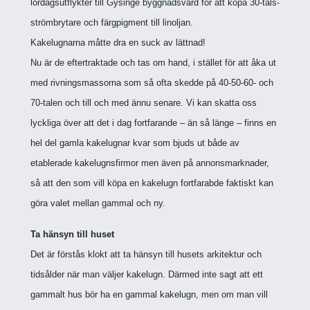
lördagsutflykter till Gysinge byggnadsvård för att köpa 30-tals-
strömbrytare och färgpigment till linoljan.
Kakelugnarna måtte dra en suck av lättnad!
Nu är de eftertraktade och tas om hand, i stället för att åka ut
med rivningsmassorna som så ofta skedde på 40-50-60- och
70-talen och till och med ännu senare.
Vi kan skatta oss
lyckliga över att det i dag fortfarande – än så länge – finns en
hel del gamla kakelugnar kvar som bjuds ut både av
etablerade kakelugnsfirmor men även på annonsmarknader,
så att den som vill köpa en kakelugn fortfarabde faktiskt kan
göra valet mellan gammal och ny.
Ta hänsyn till huset
Det är förstås klokt att ta hänsyn till husets arkitektur och
tidsålder när man väljer kakelugn. Därmed inte sagt att ett
gammalt hus bör ha en gammal kakelugn, men om man vill