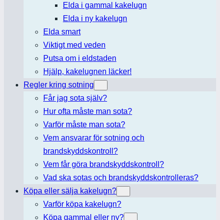
Elda i gammal kakelugn
Elda i ny kakelugn
Elda smart
Viktigt med veden
Putsa om i eldstaden
Hjälp, kakelugnen läcker!
Regler kring sotning
Får jag sota själv?
Hur ofta måste man sota?
Varför måste man sota?
Vem ansvarar för sotning och
brandskyddskontroll?
Vem får göra brandskyddskontroll?
Vad ska sotas och brandskyddskontrolleras?
Köpa eller sälja kakelugn?
Varför köpa kakelugn?
Köpa gammal eller ny?