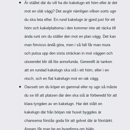
Är stället där du vill ha din kakelugn ett hörn eller är det
mot en slät vägg? Det avgör nämligen vilken sorts ugn
du ska leta efter. En rund kakelugn är gjord just för ett
hörn och kakelplattorna i den kommer inte att räcka till
ända runt om du ställer den mot en plan vägg. Det kan
man förvisso ändå göra, men i så fall får man mura
och putsa upp den sista sträckan in mot väggen och
utseendet blir då lite annorlunda. Generellt är tanken
att en rundad kakelugn ska stå i ett hörn, eller i en
nisch, och en flat kakelugn mot en rak vägg.
Oavsett om du köper en gammal eller ny ugn så måste
du se till att platsen där den ska stå är förberedd för att
klara tyngden av en kakelugn. Har det stått en
kakelugn där från början när huset byggdes är
chanserna förstås goda för att golvet där är förstärkt.
Annars får man be en byggfirma om hjälp.