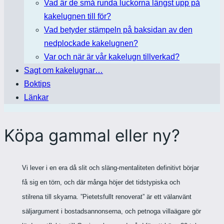
Vad är de små runda luckorna längst upp på
kakelugnen till för?
Vad betyder stämpeln på baksidan av den
nedplockade kakelugnen?
Var och när är vår kakelugn tillverkad?
Sagt om kakelugnar…
Boktips
Länkar
Köpa gammal eller ny?
Vi lever i en era då slit och släng-mentaliteten definitivt börjar
få sig en törn, och där många höjer det tidstypiska och
stilrena till skyarna. ”Pietetsfullt renoverat” är ett välanvänt
säljargument i bostadsannonserna, och petnoga villaägare gör