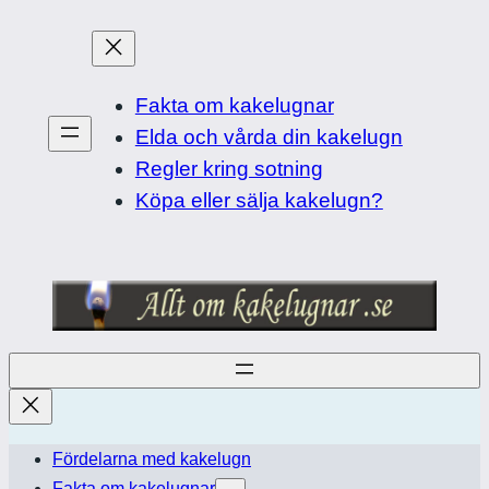
Hoppa
till
innehåll
Fakta om kakelugnar
Elda och vårda din kakelugn
Regler kring sotning
Köpa eller sälja kakelugn?
Fördelarna med kakelugn
Fakta om kakelugnar