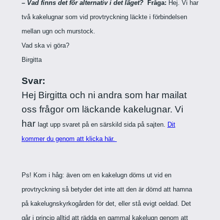
–
Vad finns det för alternativ i det läget?
Fråga:
Hej. Vi har
två kakelugnar som vid provtryckning läckte i förbindelsen
mellan ugn och murstock.
Vad ska vi göra?
Birgitta
Svar:
Hej Birgitta och ni andra som har mailat
oss frågor om läckande kakelugnar. Vi
har
lagt upp svaret på en särskild sida på sajten.
Dit
kommer du genom att klicka här.
Ps! Kom i håg: även om en kakelugn döms ut vid en
provtryckning så betyder det inte att den är dömd att hamna
på kakelugnskyrkogården för det, eller stå evigt oeldad. Det
går i princip alltid att rädda en gammal kakelugn genom att