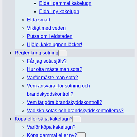
Elda i gammal kakelugn
Elda i ny kakelugn
Elda smart
Viktigt med veden
Putsa om i eldstaden
Hjälp, kakelugnen läcker!
Regler kring sotning
Får jag sota själv?
Hur ofta måste man sota?
Varför måste man sota?
Vem ansvarar för sotning och
brandskyddskontroll?
Vem får göra brandskyddskontroll?
Vad ska sotas och brandskyddskontrolleras?
Köpa eller sälja kakelugn?
Varför köpa kakelugn?
Köpa gammal eller ny?