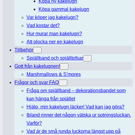
Köpa ny kakelugn
Köpa gammal kakelugn
Var köper jag kakelugn?
Vad kostar det?
Hur murar man kakelugn?
Att plocka ner en kakelugn
Tillbehör
Spjällband och spjälltofsar
Gott från kakelugnen!
Marshmallows & S'mores
Frågor och svar FAQ
Fråga om spjällband – dekorationsbandet som
kan hänga från spjället
Hjälp, min kakelugn läcker! Vad kan jag göra?
Ibland rinner det någon vätska ur sotningsluckan.
Varför?
Vad är de små runda luckorna längst upp på