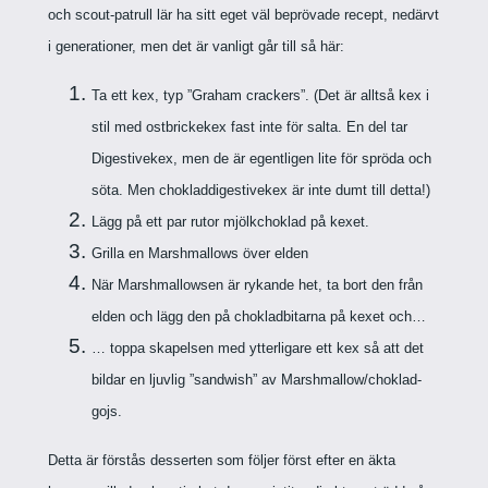
och scout-patrull lär ha sitt eget väl beprövade recept, nedärvt
i generationer, men det är vanligt går till så här:
Ta ett kex, typ ”Graham crackers”. (Det är alltså kex i
stil med ostbrickekex fast inte för salta. En del tar
Digestivekex, men de är egentligen lite för spröda och
söta. Men chokladdigestivekex är inte dumt till detta!)
Lägg på ett par rutor mjölkchoklad på kexet.
Grilla en Marshmallows över elden
När Marshmallowsen är rykande het, ta bort den från
elden och lägg den på chokladbitarna på kexet och…
… toppa skapelsen med ytterligare ett kex så att det
bildar en ljuvlig ”sandwish” av Marshmallow/choklad-
gojs.
Detta är förstås desserten som följer först efter en äkta