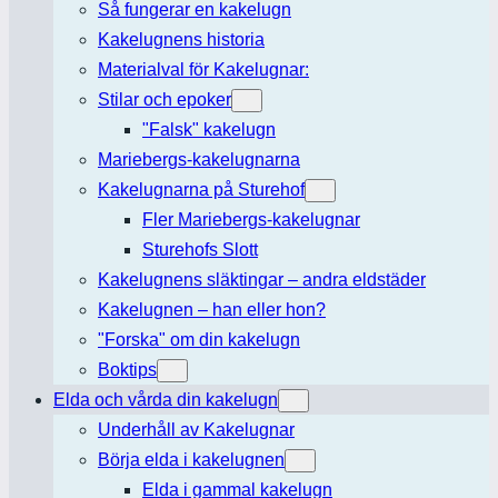
Så fungerar en kakelugn
Kakelugnens historia
Materialval för Kakelugnar:
Stilar och epoker
"Falsk" kakelugn
Mariebergs-kakelugnarna
Kakelugnarna på Sturehof
Fler Mariebergs-kakelugnar
Sturehofs Slott
Kakelugnens släktingar – andra eldstäder
Kakelugnen – han eller hon?
"Forska" om din kakelugn
Boktips
Elda och vårda din kakelugn
Underhåll av Kakelugnar
Börja elda i kakelugnen
Elda i gammal kakelugn