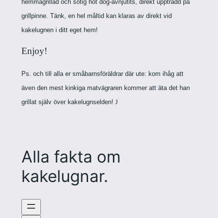
hemmagrillad och sotig hot dog-avnjutits, direkt uppträdd på
grillpinne. Tänk, en hel måltid kan klaras av direkt vid
kakelugnen i ditt eget hem!
Enjoy!
Ps. och till alla er småbarnsföräldrar där ute: kom ihåg att
även den mest kinkiga matvägraren kommer att äta det han
grillat själv över kakelugnselden!
J
Alla fakta om
kakelugnar.