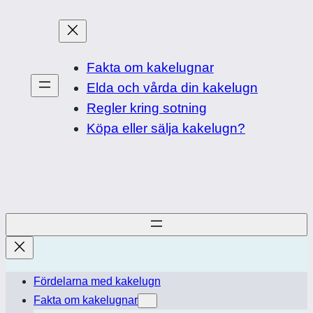
Skip
to
content
Fakta om kakelugnar
Elda och vårda din kakelugn
Regler kring sotning
Köpa eller sälja kakelugn?
Fördelarna med kakelugn
Fakta om kakelugnar