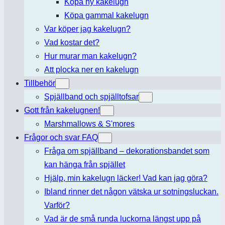
Köpa ny kakelugn
Köpa gammal kakelugn
Var köper jag kakelugn?
Vad kostar det?
Hur murar man kakelugn?
Att plocka ner en kakelugn
Tillbehör
Spjällband och spjälltofsar
Gott från kakelugnen!
Marshmallows & S'mores
Frågor och svar FAQ
Fråga om spjällband – dekorationsbandet som
kan hänga från spjället
Hjälp, min kakelugn läcker! Vad kan jag göra?
Ibland rinner det någon vätska ur sotningsluckan.
Varför?
Vad är de små runda luckorna längst upp på