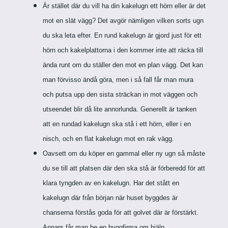
Är stället där du vill ha din kakelugn ett hörn eller är det
mot en slät vägg? Det avgör nämligen vilken sorts ugn
du ska leta efter. En rund kakelugn är gjord just för ett
hörn och kakelplattorna i den kommer inte att räcka till
ända runt om du ställer den mot en plan vägg. Det kan
man förvisso ändå göra, men i så fall får man mura
och putsa upp den sista sträckan in mot väggen och
utseendet blir då lite annorlunda. Generellt är tanken
att en rundad kakelugn ska stå i ett hörn, eller i en
nisch, och en flat kakelugn mot en rak vägg.
Oavsett om du köper en gammal eller ny ugn så måste
du se till att platsen där den ska stå är förberedd för att
klara tyngden av en kakelugn. Har det stått en
kakelugn där från början när huset byggdes är
chanserna förstås goda för att golvet där är förstärkt.
Annars får man be en byggfirma om hjälp.