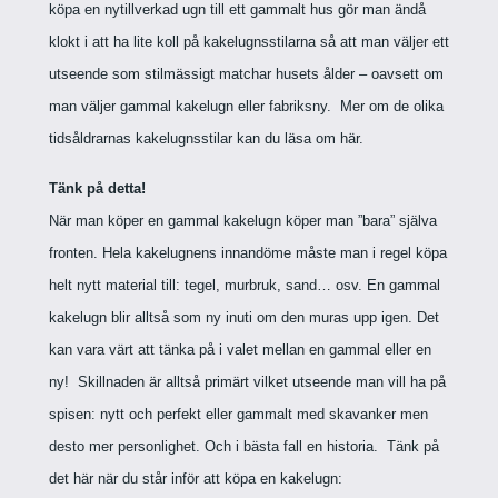
köpa en nytillverkad ugn till ett gammalt hus gör man ändå
klokt i att ha lite koll på kakelugnsstilarna så att man väljer ett
utseende som stilmässigt matchar husets ålder – oavsett om
man väljer gammal kakelugn eller fabriksny.
Mer om de olika
tidsåldrarnas kakelugnsstilar kan du läsa om här.
Tänk på detta!
När man köper en gammal kakelugn köper man ”bara” själva
fronten. Hela kakelugnens innandöme måste man i regel köpa
helt nytt material till: tegel, murbruk, sand… osv. En gammal
kakelugn blir alltså som ny inuti om den muras upp igen. Det
kan vara värt att tänka på i valet mellan en gammal eller en
ny!
Skillnaden är alltså primärt vilket utseende man vill ha på
spisen: nytt och perfekt eller gammalt med skavanker men
desto mer personlighet. Och i bästa fall en historia.
Tänk på
det här när du står inför att köpa en kakelugn: