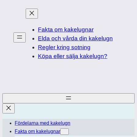
Skip
to
content
Fakta om kakelugnar
Elda och vårda din kakelugn
Regler kring sotning
Köpa eller sälja kakelugn?
Fördelarna med kakelugn
Fakta om kakelugnar