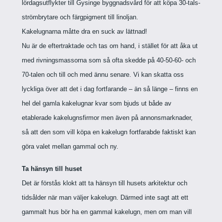
lördagsutflykter till Gysinge byggnadsvård för att köpa 30-tals-
strömbrytare och färgpigment till linoljan.
Kakelugnarna måtte dra en suck av lättnad!
Nu är de eftertraktade och tas om hand, i stället för att åka ut
med rivningsmassorna som så ofta skedde på 40-50-60- och
70-talen och till och med ännu senare.
Vi kan skatta oss
lyckliga över att det i dag fortfarande – än så länge – finns en
hel del gamla kakelugnar kvar som bjuds ut både av
etablerade kakelugnsfirmor men även på annonsmarknader,
så att den som vill köpa en kakelugn fortfarabde faktiskt kan
göra valet mellan gammal och ny.
Ta hänsyn till huset
Det är förstås klokt att ta hänsyn till husets arkitektur och
tidsålder när man väljer kakelugn. Därmed inte sagt att ett
gammalt hus bör ha en gammal kakelugn, men om man vill