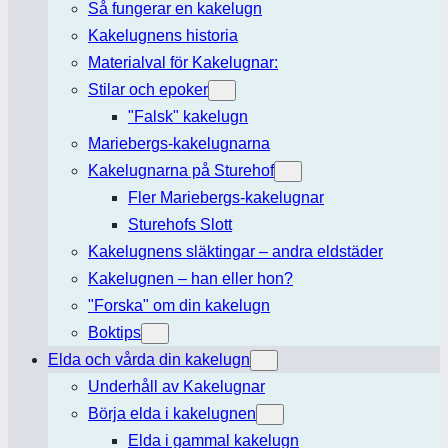
Så fungerar en kakelugn
Kakelugnens historia
Materialval för Kakelugnar:
Stilar och epoker
"Falsk" kakelugn
Mariebergs-kakelugnarna
Kakelugnarna på Sturehof
Fler Mariebergs-kakelugnar
Sturehofs Slott
Kakelugnens släktingar – andra eldstäder
Kakelugnen – han eller hon?
"Forska" om din kakelugn
Boktips
Elda och vårda din kakelugn
Underhåll av Kakelugnar
Börja elda i kakelugnen
Elda i gammal kakelugn